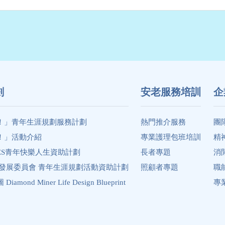
劃
安老服務培訓
企
！」青年生涯規劃服務計劃
熱門推介服務
團
！」活動介紹
專業護理包班培訓
精
ES青年快樂人生資助計劃
長者專題
消
年發展委員會 青年生涯規劃活動資助計劃
照顧者專題
職
ond Miner Life Design Blueprint
專