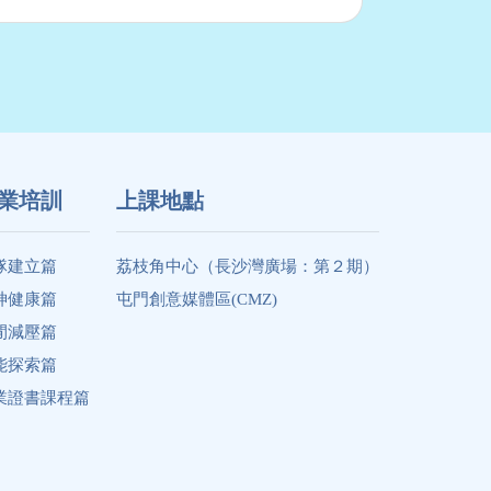
業培訓
上課地點
隊建立篇
荔枝角中心（長沙灣廣場：第２期）
神健康篇
屯門創意媒體區(CMZ)
閒減壓篇
能探索篇
業證書課程篇