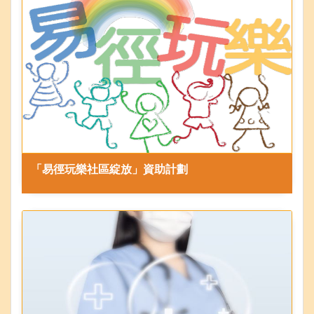
「易徑玩樂社區綻放」資助計劃