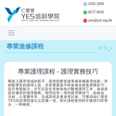
2155 2068
9177 9410
yes@yot.org.hk
專業進修課程
專業護理課程 - 護理實務技巧
剛踏入護理領域的新手，當然想要快速掌握各種護理技能；而
經驗豐富的護理人員，亦需要透過不時進修去精進實務技巧，
提升專業能力，才可以安全有效地執行醫療護理工作，為病患
提供優質的護理服務。我們設有一系列護理實技巧，如抽血、
注射、心電圖等等。
完成課程及通過考試後，可獲得由仁愛堂
YES培訓學院發出之證書一張。
部分課程更同時可獲得CNE學
分，一舉兩得。