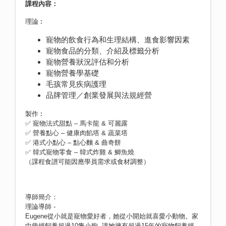
課程內容：
理論︰
寵物的飲食行為和生理結構、進食影響因素
寵物食品的分類、介紹及標籤分析
寵物營養狀況評估和分析
寵物營養學基礎
毛孩常見疾病護理
品牌管理／創業發展與法規經營
製作︰
✅ 寵物法式甜點 – 馬卡龍 & 可麗露
✅ 營養點心 – 健康肉餡塔 & 蔬菜塔
✅ 港式小點心 – 點心麵 & 曲奇餅
✅ 韓式寵物零食 – 韓式炸雞 & 鯽魚燒
（課程食譜可能因應學員需求或食材調整）
導師簡介：
理論導師 -
Eugene從小就是寵物愛好者，她從小開始就喜愛小動物。家
中曾經飼養超過10隻小狗, 讓她擁有超過15年的寵物飼養經