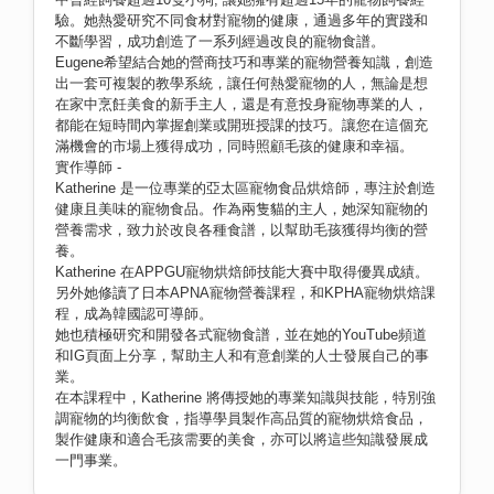
驗。她熱愛研究不同食材對寵物的健康，通過多年的實踐和
不斷學習，成功創造了一系列經過改良的寵物食譜。
Eugene希望結合她的營商技巧和專業的寵物營養知識，創造
出一套可複製的教學系統，讓任何熱愛寵物的人，無論是想
在家中烹飪美食的新手主人，還是有意投身寵物專業的人，
都能在短時間內掌握創業或開班授課的技巧。讓您在這個充
滿機會的市場上獲得成功，同時照顧毛孩的健康和幸福。
實作導師 -
Katherine 是一位專業的亞太區寵物食品烘焙師，專注於創造
健康且美味的寵物食品。作為兩隻貓的主人，她深知寵物的
營養需求，致力於改良各種食譜，以幫助毛孩獲得均衡的營
養。
Katherine 在APPGU寵物烘焙師技能大賽中取得優異成績。
另外她修讀了日本APNA寵物營養課程，和KPHA寵物烘焙課
程，成為韓國認可導師。
她也積極研究和開發各式寵物食譜，並在她的YouTube頻道
和IG頁面上分享，幫助主人和有意創業的人士發展自己的事
業。
在本課程中，Katherine 將傳授她的專業知識與技能，特別強
調寵物的均衡飲食，指導學員製作高品質的寵物烘焙食品，
製作健康和適合毛孩需要的美食，亦可以將這些知識發展成
一門事業。