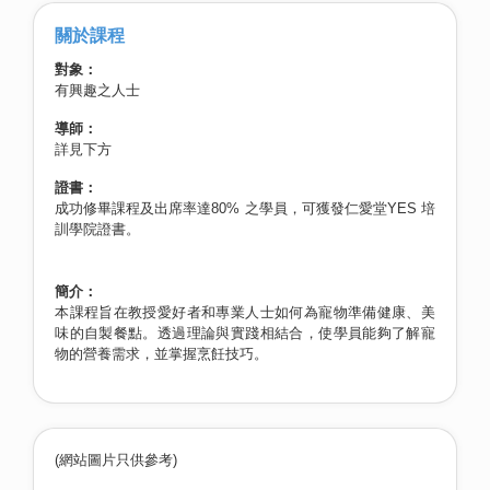
關於課程
對象：
有興趣之人士
導師：
詳見下方
證書：
成功修畢課程及出席率達80% 之學員，可獲發仁愛堂YES 培
訓學院證書。
簡介：
本課程旨在教授愛好者和專業人士如何為寵物準備健康、美
味的自製餐點。透過理論與實踐相結合，使學員能夠了解寵
物的營養需求，並掌握烹飪技巧。
(網站圖片只供參考)