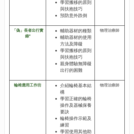
學習搬移的原則
與扶抱技巧
預防意外跌倒
「偽」長者出行實
輔助器材的種類
物理治療師
錄*
輔助器材的使用
方法及障礙
學習搬移的原則
與扶抱技巧
親身體驗無障礙
出行的困難
輪椅應用工作坊
介紹輪椅基本結
物理治療師
構
學習正確的輪椅
操作及器械保養
要訣
輪椅操作示範及
練習
學習使用其他助