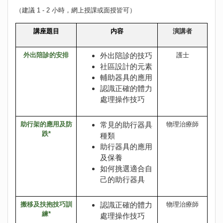
（建議 1 - 2 小時，網上授課或面授皆可）
講座題目
内容
演講者
外出陪診的安排
外出陪診的技巧
護士
社區設計的元素
輔助器具的應用
認識正確的體力
處理操作技巧
助行架的應用及防
常見的助行器具
物理治療師
跌*
種類
助行器具的應用
及保養
如何挑選適合自
己的助行器具
搬移及扶抱技巧訓
認識正確的體力
物理治療師
練*
處理操作技巧