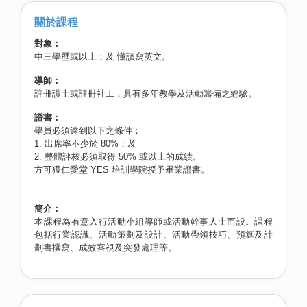
關於課程
對象：
中三學歷或以上；及 懂讀寫英文。
導師：
註冊護士或註冊社工，具有多年教學及活動籌備之經驗。
證書：
學員必須達到以下之條件：
1. 出席率不少於 80%；及
2. 整體評核必須取得 50% 或以上的成績。
方可獲仁愛堂 YES 培訓學院授予畢業證書。
簡介：
本課程為有意入行活動小組導師或活動幹事人士而設。課程
包括行業認識、活動策劃及設計、活動帶領技巧、預算及計
劃書撰寫、成效審視及突發處理等。