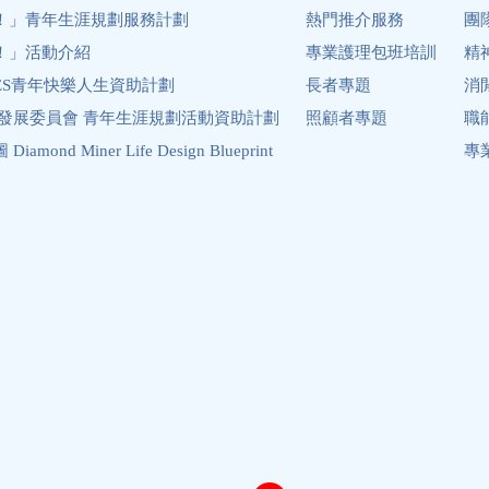
！」青年生涯規劃服務計劃
熱門推介服務
團
！」活動介紹
專業護理包班培訓
精
ES青年快樂人生資助計劃
長者專題
消
年發展委員會 青年生涯規劃活動資助計劃
照顧者專題
職
ond Miner Life Design Blueprint
專