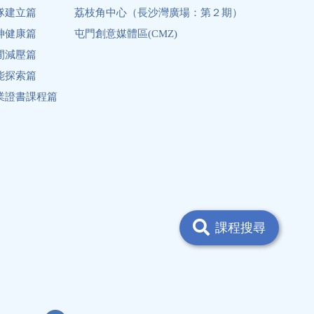
隊建立篇
荔枝角中心（長沙灣廣場：第２期）
神健康篇
屯門創意媒體區(CMZ)
閒減壓篇
能探索篇
業證書課程篇
課程搜尋