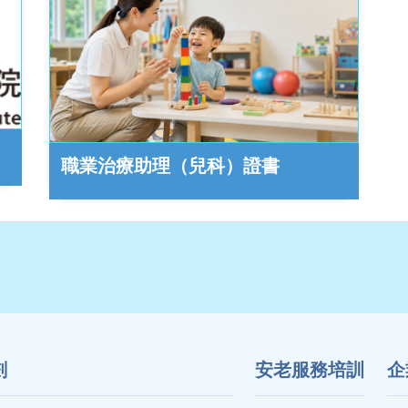
職業治療助理（兒科）證書
劃
安老服務培訓
企