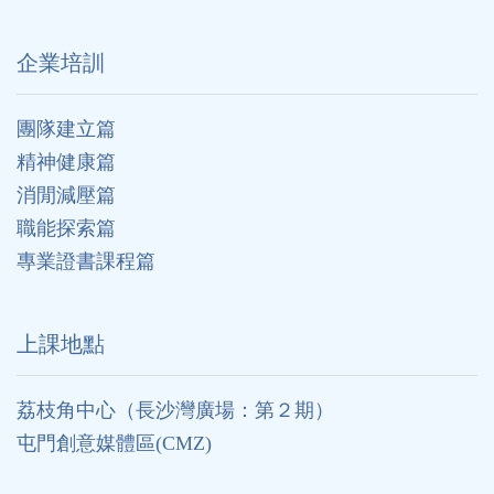
企業培訓
團隊建立篇
精神健康篇
消閒減壓篇
職能探索篇
專業證書課程篇
上課地點
荔枝角中心（長沙灣廣場：第２期）
屯門創意媒體區(CMZ)