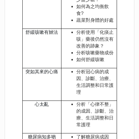
如何為之均衡飲
食?
蔬菜對身體的好處
舒緩咳嗽有辧法
分析使用「化痰止
咳」藥後仍然沒有
改善的跡象？
分析咳嗽藥物成份
如何舒緩咳嗽
突如其來的心痛
分析冠心病的成
因、診斷、治療、
生活調整和日常護
理
心太亂
分析「心律不整」
的成因、診斷、治
療、生活調整和日
常護理
糖尿病知多啲
了解糖尿病成因