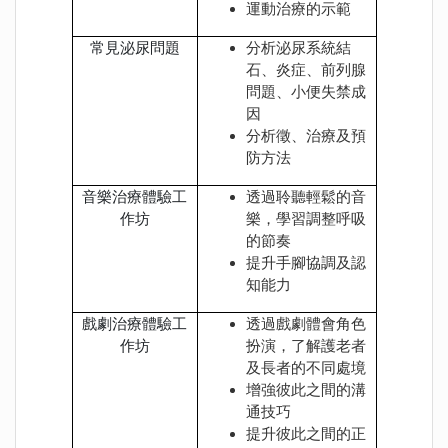
運動治療的示範
常見泌尿問題
分析泌尿系統結
石、炎症、前列腺
問題、小便失禁成
因
分析徵、治療及預
防方法
音樂治療體驗工
透過聆聽輕鬆的音
作坊
樂，學習調整呼吸
的節奏
提升手腳協調及認
知能力
戲劇治療體驗工
透過戲劇體會角色
作坊
扮演，了解護老者
及長者的不同處境
增強彼此之間的溝
通技巧
提升彼此之間的正