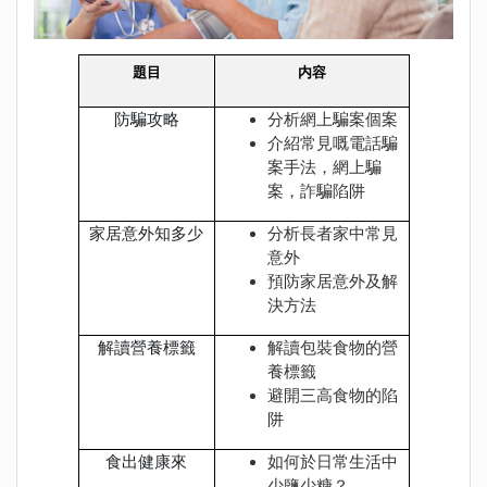
題目
内容
防騙攻略
分析網上騙案個案
介紹常見嘅電話騙
案手法，網上騙
案，詐騙陷阱
家居意外知多少
分析長者家中常見
意外
預防家居意外及解
決方法
解讀營養標籤
解讀包裝食物的營
養標籤
避開三高食物的陷
阱
食出健康來
如何於日常生活中
少鹽少糖？