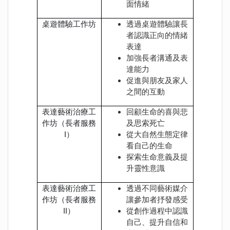
面情緒
桌遊體驗工作坊
透過桌遊體驗讓長
者認識正向的情緒
表達
加強長者溝通及表
達能力
促進與朋友及家人
之間的互動
表達藝術治療工
回顧生命的喜與悲
作坊（長者服務
及思索死亡
I）
從大自然生態定律
看自己的生命
探索生命意義及提
升靈性意識
表達藝術治療工
透過不同藝術媒介
作坊（長者服務
讓參加者抒發感受
II）
從創作過程中認識
自己、提升自信和