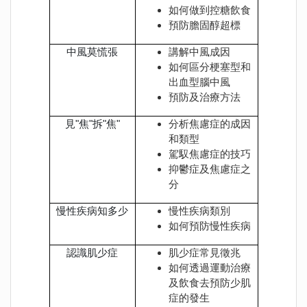
如何做到控糖飲食
預防膽固醇超標
中風莫慌張
講解中風成因
如何區分梗塞型和
出血型腦中風
預防及治療方法
見"焦"拆"焦"
分析焦慮症的成因
和類型
駕馭焦慮症的技巧
抑鬱症及焦慮症之
分
慢性疾病知多少
慢性疾病類別
如何預防慢性疾病
認識肌少症
肌少症常見徵兆
如何透過運動治療
及飲食去預防少肌
症的發生