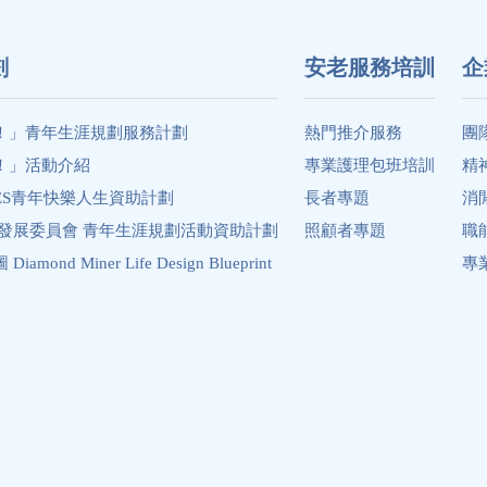
劃
安老服務培訓
企
！」青年生涯規劃服務計劃
熱門推介服務
團
！」活動介紹
專業護理包班培訓
精
ES青年快樂人生資助計劃
長者專題
消
年發展委員會 青年生涯規劃活動資助計劃
照顧者專題
職
ond Miner Life Design Blueprint
專