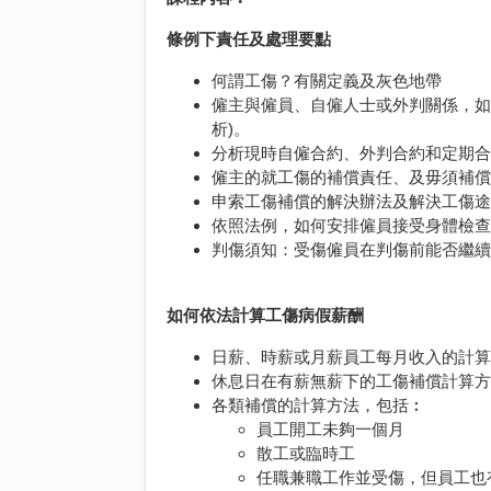
條例下責任及處理要點
何謂工傷？有關定義及灰色地帶
僱主與僱員、自僱人士或外判關係，如
析)。
分析現時自僱合約、外判合約和定期
僱主的就工傷的補償責任、及毋須補
申索工傷補償的解決辦法及解決工傷
依照法例，如何安排僱員接受身體檢
判傷須知：受傷僱員在判傷前能否繼續
如何依法計算工傷病假薪酬
日薪、時薪或月薪員工每月收入的計
休息日在有薪無薪下的工傷補償計算
各類補償的計算方法，包括︰
員工開工未夠一個月
散工或臨時工
任職兼職工作並受傷，但員工也