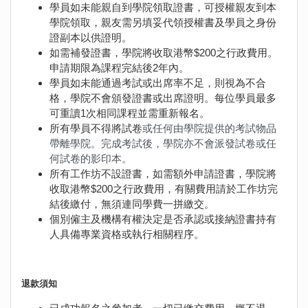
學員如未能親自到學院領取證書，可授權親友到本
學院領取，親友需另填妥代領授權書及學員之身份
證副本以供證明。
如需補發證書，學院將收取港幣$200之行政費用。
申請期限為課程完結後2年內。
學員如未能通過考試或出席率不足，則視為不合
格，學院不會頒發證書或出席證明。每位學員最多
可重讀1次相同課程並需重新報名。
所有學員不得將試卷
或任何由學院提供的考試物品
帶離學院。完成考試後，學院亦不會派發試卷或任
何試卷的影印本。
所有工作坊不設證書，如需額外申請證書，學院將
收取港幣$200之行政費用，有關費用請於工作坊完
結後繳付，無須連同學費一拼繳交。
個別僱主及機構有權決定是否承認或接納證書持有
人具備專業資格或執行相關程序。
退款須知