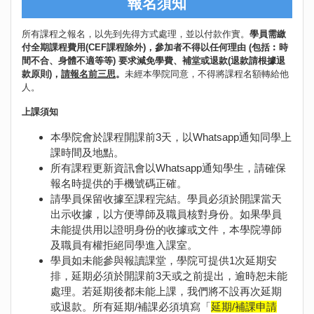
報名須知
所有課程之報名，以先到先得方式處理，並以付款作實。
學員需繳
付全期課程費用(CEF課程除外)，參加者不得以任何理由 (包括︰時
間不合、身體不適等等) 要求減免學費、補堂或退款(退款請根據退
款原則)，
請報名前三思
。
未經本學院同意，不得將課程名額轉給他
人。
上課須知
本學院會於課程開課前3天，以Whatsapp通知同學上
課時間及地點。
所有課程更新資訊會以Whatsapp通知學生，請確保
報名時提供的手機號碼正確。
請學員保留收據至課程完結。學員必須於開課當天
出示收據，以方便導師及職員核對身份。如果學員
未能提供用以證明身份的收據或文件，本學院導師
及職員有權拒絕同學進入課室。
學員如未能參與報讀課堂，學院可提供1次延期安
排，延期必須於開課前3天或之前提出，逾時恕未能
處理。若延期後都未能上課，我們將不設再次延期
或退款。所有延期/補課必須填寫「
延期/補課申請