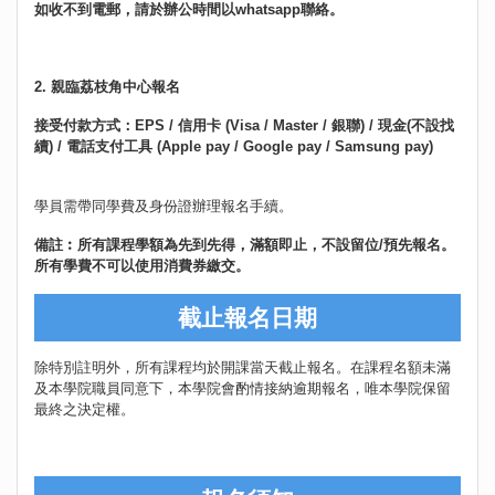
如收不到電郵，請於辦公時間以whatsapp聯絡。
2. 親臨荔枝角中心報名
接受付款方式：EPS / 信用卡 (Visa / Master / 銀聯) / 現金(不設找
續) / 電話支付工具 (Apple pay / Google pay / Samsung pay)
學員需帶同學費及身份證辦理報名手續。
備註︰所有課程學額為先到先得，滿額即止，不設留位/預先報名。
所有學費不可以使用消費券繳交。
截止報名日期
除特別註明外，所有課程均於開課當天截止報名。在課程名額未滿
及本學院職員同意下，本學院會酌情接納逾期報名，唯本學院保留
最終之決定權。