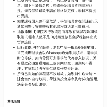
已成功報名之參加者，一切已繳交費用，概不退
還。閣下可於報名後，聯絡學院職員查詢課程狀
況。學院保留退款申請的最終決定權，學員不得提
出異議。
如果課程因人數不足取消，學院職員會在開課前3天
通知同學，安排轉報其他課程或退還已繳費用。
退款原則
: 1)學院因行政問題而導致有關課程延期或
取消 2)報名人數不足 3)持續進修基金課程被終止或
暫停註冊 。
因行政處理時間頗長，退款申請一般為6-8個星期，
當完成辦理後會以Whatsapp通知學員領取，請學員
耐心等候。如有需要可安排學院代為存入款項，所
有退款必須於通知後三個月內領取，逾期恕不辦
理，有關款項將撥捐仁愛堂作慈善用途。
所有已開始的課程都不設退款，如學員中途未能上
課會當作自行放棄，學院將按出席率及考試(如適用)
決定是否發出證書。
其他須知