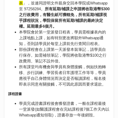
表
」，並連同證明文件親身交回本學院或Whatsapp
至 97258284。
所有延期/補課之申請將收取港幣$300
之行政費用，有醫生紙可獲轄免，所有延期/補課視
乎課程狀況，學院保留所有延期/補課的最終決定
權。延期最多6個月。
本學院會於第一堂派發日程表，學員需根據表內的
上課地點上課，如有特別更改將額外Whatsapp通
知，否則請學員於每堂上課前先行查閱日程表。
部份課程會在上課第一天派發本裝筆記，請學員自
行保存。如需補領筆記，學院將收取港幣$100之行
政費用。筆記不設外借。
所有課堂均有機會與學員有身體接觸，例如扶抱轉
移、步行訓練、學習長者日常護理工作等等，學員
應視乎自己身體情況而決定是否報讀課程，報名後
即表示同意有關接觸，不可因此原因而要求退款。
課程證書
學員完成證書課程後會獲發證書，一般在課程最後
一堂派發(如醫護課程會在完結課程後7個工作天內以
Whatsapp通知領取)，證書存放一年後銷毀。