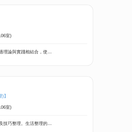
06室)
本課程旨在教授愛好者和專業人士如何為寵物準備健康、美味的自製餐點。透過理論與實踐相結合，使學員能夠了解寵物的營養需求，並掌握烹飪技巧。
理)】
06室)
生活整理的核心類別是物品丶價值觀及人際關係，每一個大類都有不同的理論及技巧整理。生活整理的範疇比家居整理收納更多樣化，因此學員需要多樣化的實務技巧，在服務中辨識到個案的物品丶價值觀及人際關係的真正需要，正確地以不同方法進行互動，為客戶建立真正開心丶快樂丶安全的理想家居。 近年生活整理的概念逐漸受到重視，大家都認同「執嘢」和「執心」是息息相關，缺一不可，市場上更延伸出多個新項目，包括生前/終活整理，樂活人生下半場及遺物整理等，這幾個項目均需要生活整理師與客戶有更多層次的溝通，才能確立客戶改變的決心，坐言起行地定立行動計劃，因此生活整理收納師需要提升溝通及調整能力。 本課程是人生整理的實體練習場，理論與實戰並重。除全面涵蓋整理收納、企業整理、價值觀與人際關係等範疇外，課程需完成50小時實習，實習場景包括家居、商業店舖及辦公室，並有完整服務流程。課程期間最少提供兩次集體實習，確保學員親身體驗真實客戶個案。另設一對一專業規劃（另約時間），協助學員訂立個人發展路徑。