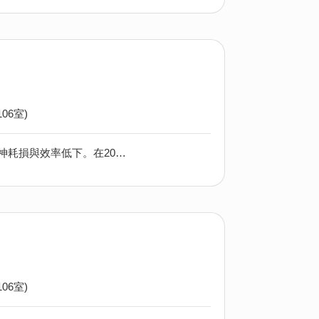
06室)
透過系統化的整理方法，幫助職場工作者徹底擺脫實體與數位雜亂所帶來的精神耗損與效率低下。在20小時的實戰訓練中，您將能： 1. 系統建立： 打造個人化的實體辦公區與任務管理的系統，改善身心雜亂的狀態。 2. 6常法(6S) 提升效率： 大幅減少每日「找東西」、「被分心」、「處理郵件」的時間。 3. SMART GOALS 與任務可視化，清空心理負擔，重獲職場掌控感。 4. 專注強化：學會捕捉所有待辦事項，並將其轉化為可執行的行動計劃，將成果以高效能表達。 5. 職場需要儀式感 - 建立簡單易行的每日/每週覆盤儀式，讓改變成為一場真正的革命。 6. 生涯規劃 - 個人與企業核心價值共融
06室)