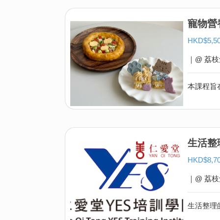
寵物營
HKD$5
｜@ 荔枝
生活整
HKD$8
｜@ 荔枝