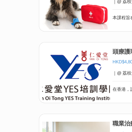
｜@ 荔枝
頭療護
HKD$4,
｜@ 荔枝
職業治