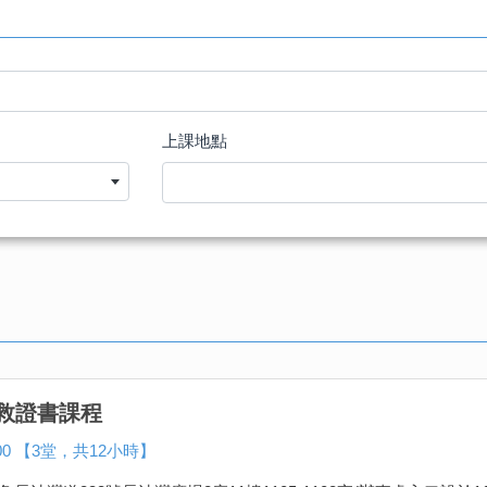
上課地點
救證書課程
000 【3堂，共12小時】