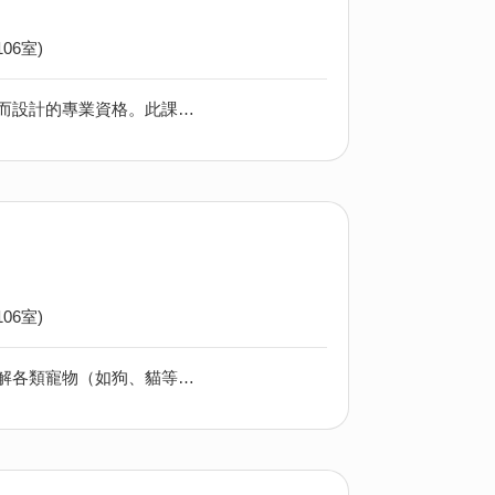
06室)
職業治療助理（兒科）證書是一個專為有志於在兒科領域工作的職業治療助理而設計的專業資格。此課程希望培養能夠在職業治療師指導下工作的專業助理，提高對兒童發展需求的敏感度和理解能力，使學員能夠在各種環境中提供支持。
06室)
寵物營養證書課程旨在提供學員有關寵物飲食與營養的專業知識，幫助他們理解各類寵物（如狗、貓等）的營養需求，並能制定適合的飲食計劃。