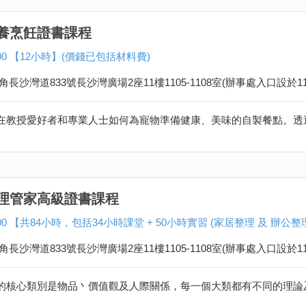
養烹飪證書課程
,500 【12小時】(價錢已包括材料費)
角長沙灣道833號長沙灣廣場2座11樓1105-1108室(辦事處入口設於11
理管家高級證書課程
,700 【共84小時，包括34小時課堂 + 50小時實習 (家居整理 及 辦公整
角長沙灣道833號長沙灣廣場2座11樓1105-1108室(辦事處入口設於11