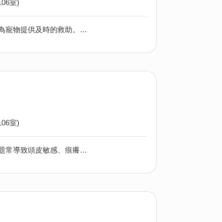
06室)
本課程旨在提升寵物主人和愛好者的急救知識與技能，讓學員能在緊急情況下為寵物提供及時的救助。課程提供學生所需的知識和技能，為學生提供進入寵物照護領域的機會，並為他們打下了基礎，可能在日後追求進一步的教育和職業發展。
06室)
在香港，許多人因壓力大、飲食不規律和睡眠不足而面臨掉髮的困擾。這些問題常導致頭皮敏感、痕癢，讓不少人提早感受到頭髮稀疏的困擾。為了幫助大家有效解決這些問題，我們開設了育髮專業培訓課程。課程包括：分析掉髮成因，運用中西合璧頭療飲食方法，實操按摩技巧 等等，讓我們一起提升自我價值，共同面對髮質困擾，改善生活品質。