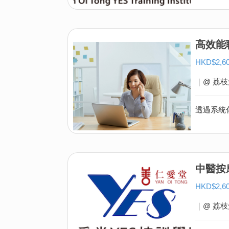
高效能
HKD$2,
｜@ 荔枝
中醫按
HKD$2,
｜@ 荔枝