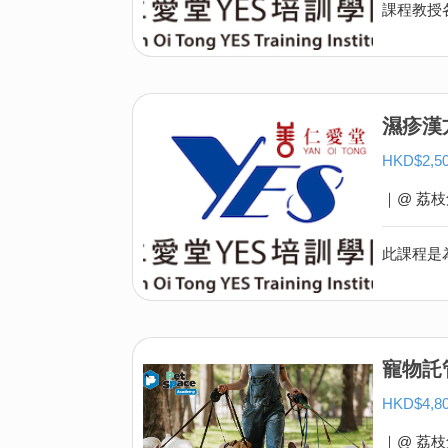
濕疹漢
HKD$2,
｜@ 荔枝
寵物託
HKD$4,
｜@ 荔枝