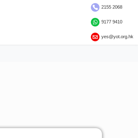
2155 2068
9177 9410
yes@yot.org.hk