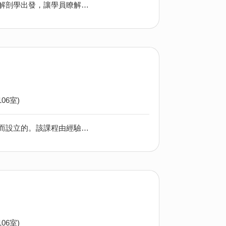
課程教授各種按摩推拿理論和操作，講解以按摩推拿來緩解痛症之法。首先從解剖學出發，讓學員瞭解都市筋骨痛症的病理和各按摩推拿技術的原理，融會各種技巧，靈活運用在不同疾病上。課程設有實務課，讓學員將 理論實踐，掌握技術。
06室)
此課程是為進一步提升中醫愛好者和相關從業人員在濕疹治療領域的專業能力而設立的。該課程由經驗豐富的中醫專家和濕疹治療領域的資深教授組成的教學團隊負責指導。學員將通過系統的理論學習、病例分析和實際操作等方式，進一步掌握中醫濕疹治療的核心理論和操作技巧。
06室)