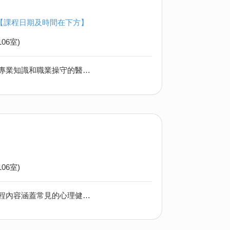
0) 【課程日期及時間在下方】
06室)
香港的醫療服務發展迅速，對醫護人手需求龐大，各大醫院和護老機構，對具專業知識和職業操守的醫療支援人員求才若渴。本機構課程獲得醫院管理局認可，課程內容程涵蓋理論和實務操作，教授基本護理學和照顧臨床病人技巧，讓學員掌握相關的知識和技能。修畢後，學員可向醫院管理局申請應徵醫護支援人員（三級病人服務助理）。
06室)
精神健康急救主要目標在於提升參與者對精神健康問題的識別和應對能力。課程內容涵蓋常見的心理健康障礙，如焦慮、抑鬱和精神分裂等，並提供有效的溝通技巧和朋輩支援策略。參與者將學會如何識別危機情況、提供初步的支持，以及引導有需要人士尋求專業協助。課程強調實踐和互動，透過案例討論和角色扮演來增強理解和應用能力。最終目標是培養具備精神健康急救知識的社區成員，促進心理健康意識和社區支援。