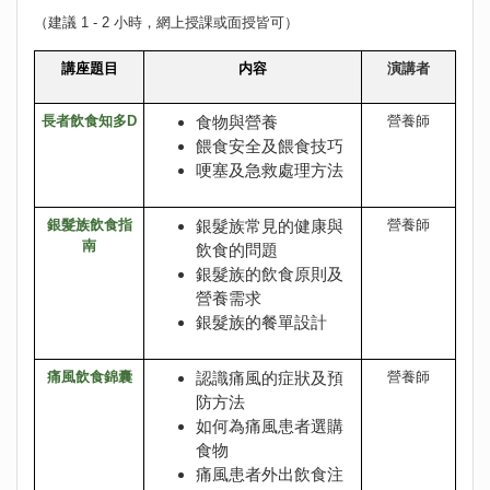
（建議 1 - 2 小時，網上授課或面授皆可）
講座題目
内容
演講者
長者飲食知多D
食物與營養
營養師
餵食安全及餵食技巧
哽塞及急救處理方法
銀髮族飲食指
銀髮族常見的健康與
營養師
南
飲食的問題
銀髮族的飲食原則及
營養需求
銀髮族的餐單設計
痛風飲食錦囊
認識痛風的症狀及預
營養師
防方法
如何為痛風患者選購
食物
痛風患者外出飲食注