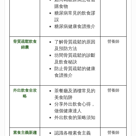
購食物
糖尿病常見的飲食謬
誤
糖尿病健康食譜推介
骨質疏鬆飲食
了解骨質疏鬆的原因
營養師
錦囊
及預防方法
坊間骨質疏鬆的診斷
及飲食秘訣
防止骨質疏鬆的健康
食譜推介
外出飲食全攻
茶餐廳及酒樓常見的
營養師
略
美食陷阱
分享外出飲食心得，
做個健康達人
外出飲食的策略須知
素食主義新趨
認識各種素食主義
營養師