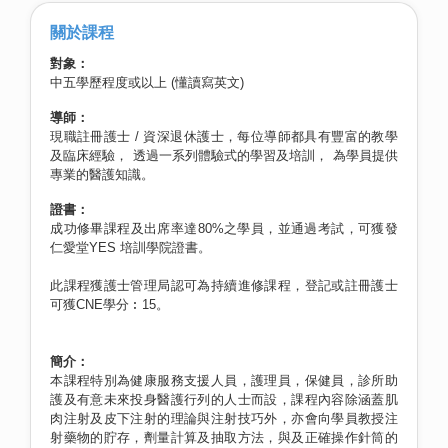
關於課程
對象：
中五學歷程度或以上 (懂讀寫英文)
導師：
現職註冊護士 / 資深退休護士，每位導師都具有豐富的教學
及臨床經驗， 透過一系列體驗式的學習及培訓， 為學員提供
專業的醫護知識。
證書：
成功修畢課程及出席率達80%之學員，並通過考試，可獲發
仁愛堂YES 培訓學院證書。
此課程獲護士管理局認可為持續進修課程，登記或註冊護士
可獲CNE學分︰15。
簡介：
本課程特別為健康服務支援人員，護理員，保健員，診所助
護及有意未來投身醫護行列的人士而設，課程內容除涵蓋肌
肉注射及皮下注射的理論與注射技巧外，亦會向學員教授注
射藥物的貯存，劑量計算及抽取方法，與及正確操作針筒的