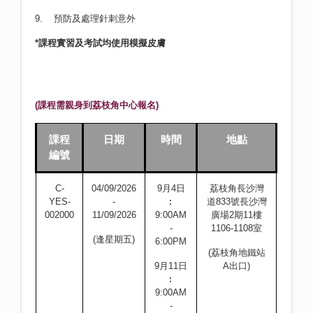
9. 預防及處理針刺意外
*課程實習及考試均使用模擬皮膚
(課程需親身到荔枝角中心報名)
課程
日期
時間
地點
編號
C-
04/09/2026
9月4日
荔枝角長沙灣
YES-
-
︰
道833號長沙灣
002000
11/09/2026
9:00AM
廣場2期11樓
-
1106-1108室
(逢星期五)
6:00PM
(荔枝角地鐵站
9月11日
A出口)
︰
9:00AM
-