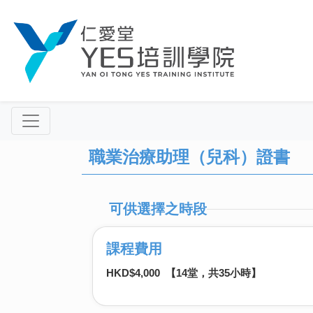
職業治療助理（兒科）證書
可供選擇之時段
課程費用
HKD$4,000 【14堂，共35小時】