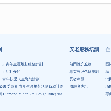
劃
安老服務培訓
企
！」青年生涯規劃服務計劃
熱門推介服務
團
！」活動介紹
專業護理包班培訓
精
ES青年快樂人生資助計劃
長者專題
消
年發展委員會 青年生涯規劃活動資助計劃
照顧者專題
職
ond Miner Life Design Blueprint
專