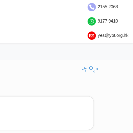
2155 2068
9177 9410
yes@yot.org.hk