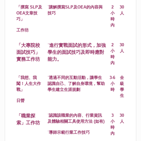
「撰寫 SLP及
˙講解撰寫SLP及OEA的內容與
2
30
OEA文章技
技巧
小
人
巧」
時
內
工作坊
「大專院校
˙進行實戰面試的形式，加強
2
30
小
人
面試技巧」
學生的面試技巧及即時應對
時
實務工作坊
能力。
內
「我想、我
˙透過不同的互動活動，讓學生
3-6
全
闖！人生大作
認識自己、了解自身環境，幫助
小
級
戰」
學生建立生涯規劃
時
學
生
日營
「職業探
˙認識該職業的內容、行業資訊
3
30
及體驗相關工具使用方法 (如有)
小
人
索」工作坊
時
˙導師示範行業工作技巧
內