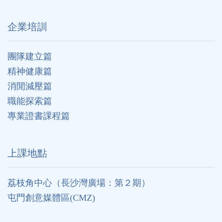
企業培訓
團隊建立篇
精神健康篇
消閒減壓篇
職能探索篇
專業證書課程篇
上課地點
荔枝角中心（長沙灣廣場：第２期）
屯門創意媒體區(CMZ)