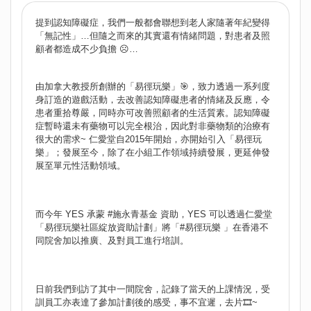
提到認知障礙症，我們一般都會聯想到老人家隨著年紀變得
「無記性」…但隨之而來的其實還有情緒問題，對患者及照
顧者都造成不少負擔 ☹️…
由加拿大教授所創辦的「易徑玩樂」🎯，致力透過一系列度
身訂造的遊戲活動，去改善認知障礙患者的情緒及反應，令
患者重拾尊嚴，同時亦可改善照顧者的生活質素。認知障礙
症暫時還未有藥物可以完全根治，因此對非藥物類的治療有
很大的需求~ 仁愛堂自2015年開始，亦開始引入「易徑玩
樂」；發展至今，除了在小組工作領域持續發展，更延伸發
展至單元性活動領域。
而今年 YES 承蒙
#施永青基金
資助，YES 可以透過仁愛堂
「易徑玩樂社區綻放資助計劃」將「
#易徑玩樂
」在香港不
同院舍加以推廣、及對員工進行培訓。
日前我們到訪了其中一間院舍，記錄了當天的上課情況，受
訓員工亦表達了參加計劃後的感受，事不宜遲，去片🎞️~