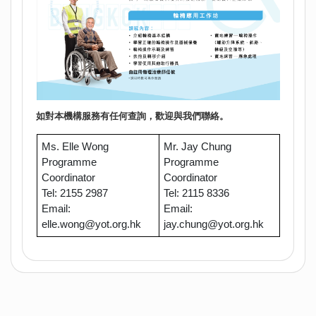
如對本機構服務有任何查詢，歡迎與我們聯絡。
Ms. Elle Wong
Mr. Jay Chung
Programme
Programme
Coordinator
Coordinator
Tel: 2155 2987
Tel: 2115 8336
Email:
Email:
elle.wong@yot.org.hk
jay.chung@yot.org.hk