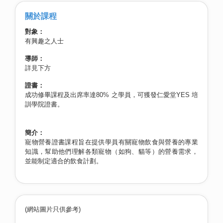
關於課程
對象：
有興趣之人士
導師：
詳見下方
證書：
成功修畢課程及出席率達80% 之學員，可獲發仁愛堂YES 培
訓學院證書。
簡介：
寵物營養證書課程旨在提供學員有關寵物飲食與營養的專業
知識，幫助他們理解各類寵物（如狗、貓等）的營養需求，
並能制定適合的飲食計劃。
(網站圖片只供參考)