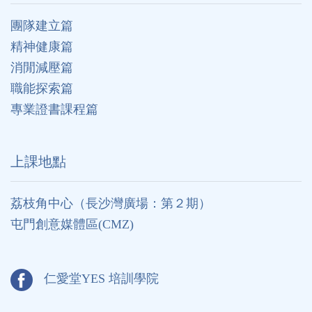
團隊建立篇
精神健康篇
消閒減壓篇
職能探索篇
專業證書課程篇
上課地點
荔枝角中心（長沙灣廣場：第２期）
屯門創意媒體區(CMZ)
仁愛堂YES 培訓學院