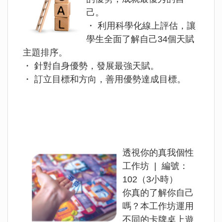
己。
・ 利用科學化線上評估，讓
學生全面了解自己34個天賦
主題排序。
・ 針對自身優勢，發展最強天賦。
・ 訂立目標和方向，善用優勢達成目標。
透視你的真我個性
工作坊 | 編號：
102（3小時）
你真的了解你自己
嗎？本工作坊運用
不同的卡牌桌上遊