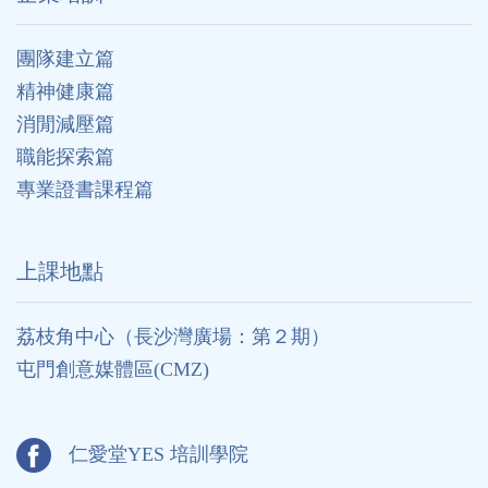
團隊建立篇
精神健康篇
消閒減壓篇
職能探索篇
專業證書課程篇
上課地點
荔枝角中心（長沙灣廣場：第２期）
屯門創意媒體區(CMZ)
仁愛堂YES 培訓學院