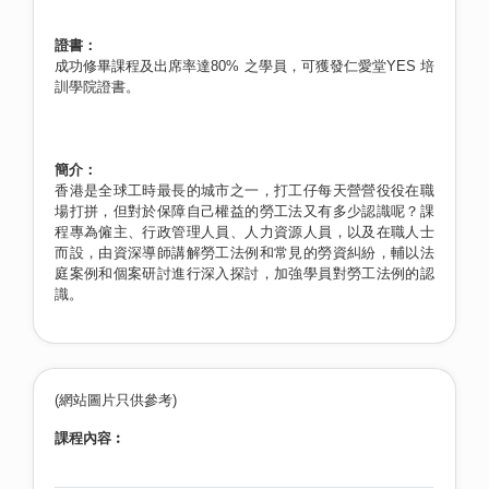
證書：
成功修畢課程及出席率達80% 之學員，可獲發仁愛堂YES 培
訓學院證書。
簡介：
香港是全球工時最長的城市之一，打工仔每天營營役役在職
場打拼，但對於保障自己權益的勞工法又有多少認識呢？課
程專為僱主、行政管理人員、人力資源人員，以及在職人士
而設，由資深導師講解勞工法例和常見的勞資糾紛，輔以法
庭案例和個案研討進行深入探討，加強學員對勞工法例的認
識。
(網站圖片只供參考)
課程內容︰