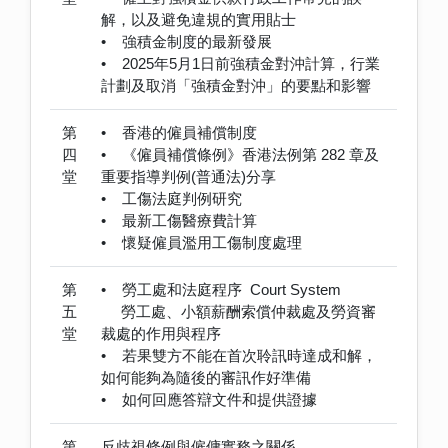
解，以及避免違規的實用貼士
• 強積金制度的最新發展
• 2025年5月1日前強積金對沖計算，行業
計劃及取消「強積金對沖」的要點和影響
第
• 香港的僱員補償制度
四
• 《僱員補償條例》香港法例第 282 章及
堂
重要指導判例(普通法)分享
• 工傷法庭判例研究
• 最新工傷醫療費計算
• 懷疑僱員濫用工傷制度處理
第
• 勞工處和法庭程序 Court System
五
勞工處、小額薪酬索償仲裁處及勞資審
堂
裁處的作用與程序
• 若果雙方不能在首次聆訊時達成和解，
如何能夠為隨後的審訊作好準備
• 如何回應答辯文件和提供證據
第
反歧視條例與僱傭實務之關係