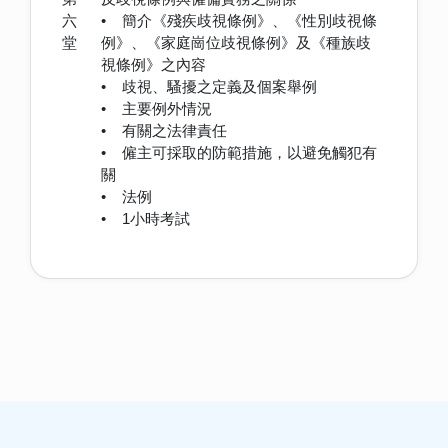
六
• 簡介《殘疾歧視條例》、《性別歧視條
堂
例》、《家庭崗位歧視條例》及《種族歧
視條例》之內容
• 歧視、騷擾之定義及個案舉例
• 主要例外情況
• 有關之法律責任
• 僱主可採取的防範措施，以避免觸犯有
關
• 法例
• 1小時考試