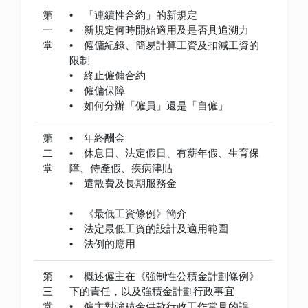
第
• 「連續性合約」的新規定
一
• 新規定何時開始適用及是否具追溯力
堂
• 僱傭紀錄、簡易計算工資及扣減工資的
限制
• 終止僱傭合約
• 僱傭保障
• 如何分辦「僱員」還是「自僱」
第
• 年終酬金
二
• 休息日、法定假日、有薪年假、生育保
堂
障、侍產假、疾病津貼
• 遣散費及長期服務金
• 《最低工資條例》簡介
• 法定最低工資的設計及適用範圍
• 法例的應用
第
• 概述僱主在《強制性公積金計劃條例》
三
下的責任，以及強積金計劃行政事宜
堂
• 僱主對強積金供款行政工作常見的誤