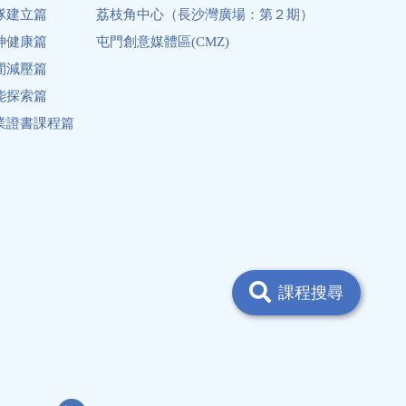
隊建立篇
荔枝角中心（長沙灣廣場：第２期）
神健康篇
屯門創意媒體區(CMZ)
閒減壓篇
能探索篇
業證書課程篇
課程搜尋