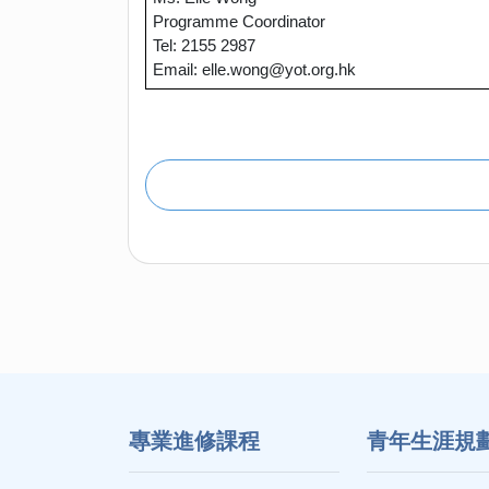
Programme Coordinator
Tel: 2155 2987
Email:
elle.wong@yot.org.hk
專業進修課程
⻘年生涯規