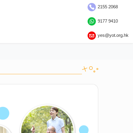
2155 2068
9177 9410
yes@yot.org.hk