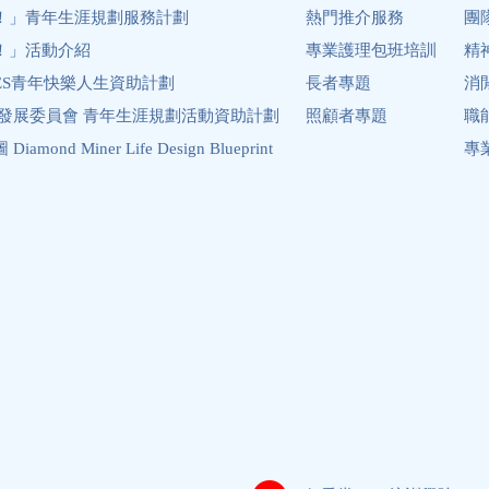
！」青年生涯規劃服務計劃
熱門推介服務
團
！」活動介紹
專業護理包班培訓
精
ES青年快樂人生資助計劃
長者專題
消
年發展委員會 青年生涯規劃活動資助計劃
照顧者專題
職
ond Miner Life Design Blueprint
專