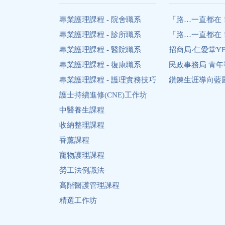
專業護理課程 - 院舍職系
「路…一直都在
專業護理課程 - 診所職系
「路…一直都在
專業護理課程 - 醫院職系
招商局‧仁愛堂Y
專業護理課程 - 復康職系
民政事務局 青
專業護理課程 - 護理實務技巧
鑽鍊生涯導向藍圖 Diam
護士持續進修(CNE)工作坊
中醫養生課程
收納整理課程
香薰課程
寵物護理課程
勞工法例識法
高階醫護管理課程
精選工作坊