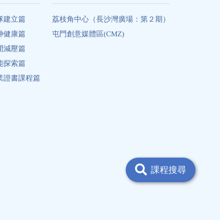
隊建立篇
荔枝角中心（長沙灣廣場：第２期）
神健康篇
屯門創意媒體區(CMZ)
閒減壓篇
能探索篇
業證書課程篇
課程搜尋