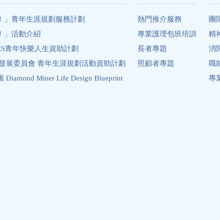
！」青年生涯規劃服務計劃
熱門推介服務
團
！」活動介紹
專業護理包班培訓
精
ES青年快樂人生資助計劃
長者專題
消
年發展委員會 青年生涯規劃活動資助計劃
照顧者專題
職
ond Miner Life Design Blueprint
專